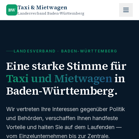
Zum Inhalt springen
Taxi & Mietwagen
BW
Landesverband Baden-Württemberg
LANDESVERBAND · BADEN-WÜRTTEMBERG
Eine starke Stimme für
Taxi und Mietwagen
in
Baden-Württemberg.
Wir vertreten Ihre Interessen gegenüber Politik
und Behörden, verschaffen Ihnen handfeste
Vorteile und halten Sie auf dem Laufenden —
vom Einzelunternehmen bis zur Zentrale.